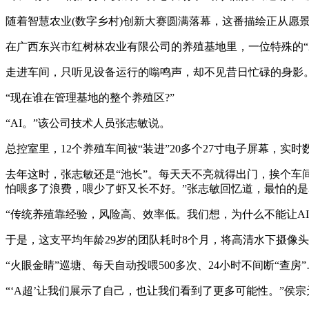
随着智慧农业(数字乡村)创新大赛圆满落幕，这番描绘正从愿
在广西东兴市红树林农业有限公司的养殖基地里，一位特殊的“
走进车间，只听见设备运行的嗡鸣声，却不见昔日忙碌的身影
“现在谁在管理基地的整个养殖区?”
“AI。”该公司技术人员张志敏说。
总控室里，12个养殖车间被“装进”20多个27寸电子屏幕，
去年这时，张志敏还是“池长”。每天天不亮就得出门，挨个车
怕喂多了浪费，喂少了虾又长不好。”张志敏回忆道，最怕的
“传统养殖靠经验，风险高、效率低。我们想，为什么不能让AI
于是，这支平均年龄29岁的团队耗时8个月，将高清水下摄像
“火眼金睛”巡塘、每天自动投喂500多次、24小时不间断“查
“‘A超’让我们展示了自己，也让我们看到了更多可能性。”侯宗