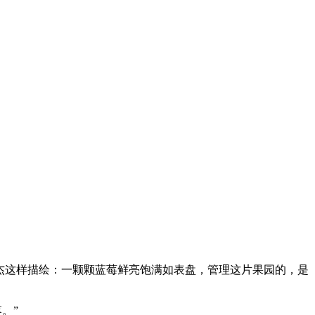
张兴杰这样描绘：一颗颗蓝莓鲜亮饱满如表盘，管理这片果园的，是
。”