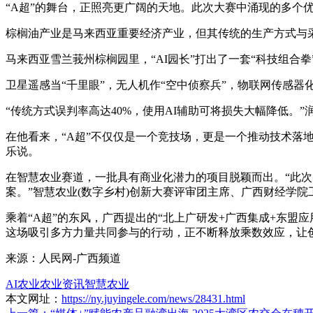
“A超”的舞台，正照亮更广阔的天地。此次大赛中涌现的多个
棕榈油产业是马来西亚重要经济产业，但其传统的生产方式与
马来西亚雪兰莪州棕榈园里，“AI园长”打出了一套“科技组合拳
卫星遥感当“千里眼”，无人机作“空中侦察兵”，物联网传感器
“传统方式误判率高达40%，使用AI辅助可将损失大幅降低。
在他看来，“A超”不仅仅是一个竞技场，更是一个推动技术落
乐说。
在智慧农业赛道，一批具有商业化潜力的项目脱颖而出。“此
案。”智慧农业(数字乡村)创新大赛评审团主席、广西财经学
乘着“A超”的东风，广西提出的“北上广研发+广西集成+东盟应用
这场吸引多方力量共同参与的行动，正不断释放乘数效应，让创
来源：人民网-广西频道
AI农业
农业资讯
智慧农业
本文网址：
https://ny.juyingele.com/news/28431.html