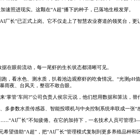
景加速照进现实。这颗在“A超”播下的种子，已落地生根发芽。
AI厂长”已正式上岗。它不仅走上了智慧农业赛道的领奖台，更让
。
实时数据在眼前流动，每一尾虾的生长状态都清晰可见。
间跑，看水色、测水质，扒着池边观察虾的吃食情况。“光测pH
是暴雨夜、台风天，整宿不敢合眼。
来‘掌管’车间?”公司负责人侯宗元说，他们想用数据和算法，替
头、多参数水质传感器、智能投喂机与中央控制系统串联成一张“感
房”……“AI厂长”不知疲倦。在它的加持下，一名技术人员可管理3
元希望借助“A超”，把“AI厂长”管理模式复制到更多养殖品种