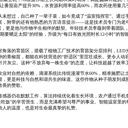
让番茄亩产提升30%，水资源利用率提高60%，而农药使用量几
从未想过，自己种了一辈子菜，如今竟成了“温室指挥官”。通过手
案，附带的还有他熟悉的方言语音提示——这是技术员专门为老年
据，更是他与作物半生相伴的默契。年轻技术员李薇则带着团队，
茄坐果期要晒足太阳”的经验，升级为“每日有效光照时长12小时
室角落的育苗区，搭载了植物工厂技术的育苗架分层排列，LED
的青椒苗，都能在科技营造的“舒适区”里茁壮成长。更令人动容
叶片灰尘。这种“不放弃每一株生命”的态度，让科技超越了效率
业对自然的依赖，滴灌系统比传统漫灌节水60%，精准施肥让土
甜，更是科技与自然和谐共生的味道。这些作物从种子萌发到成
敬畏的赞歌。
传感器仍在默默工作，算法持续优化着生长环境，农户通过手机
天吃饭”的辛苦营生，而是充满希望与尊严的事业。智能温室里
动人的温度，也是对生命最真挚的礼赞。