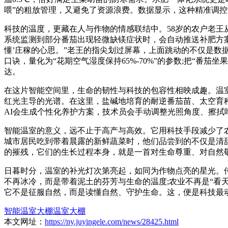
喂”的粗放管理，又避免了资源浪费。数据显示，这种精准调控
科技的温度，更藏在人与作物的情感联结中。58岁的农户老王
系统监测到部分番茄出现轻微缺镁症状时，会自动推送补肥方
懂’庄稼的心思。”老王的指尖划过屏幕，上面跳动的不仅是数
口诀，量化为“花期空气湿度保持65%-70%”的参数;把“番
达。
在这片智能空间里，生命的韧性与科技的包容性相映成趣。温
红光主导的光谱。在这里，盐碱地培育的耐逆番茄苗、太空育种
AI会生成个性化养护方案，技术员会手动调整光照角度、擦拭
智能温室的意义，远不止于高产与高效。它用科技手段减少了农
城市居民吃到带着晨露的新鲜蔬菜时，他们品尝到的不仅是清
的摧残，它们的生长过程本身，就是一首对生命尊重、对自然
日暮时分，温室的补光灯次第亮起，如同为作物点亮的星光。
不再冰冷，而是带着泥土的芬芳与生命的温度;农业不再是“看
它不是征服自然，而是读懂自然、守护生命。这，便是科技最
智能温室大棚
温室大棚
本文网址：
https://ny.juyingele.com/news/28425.html