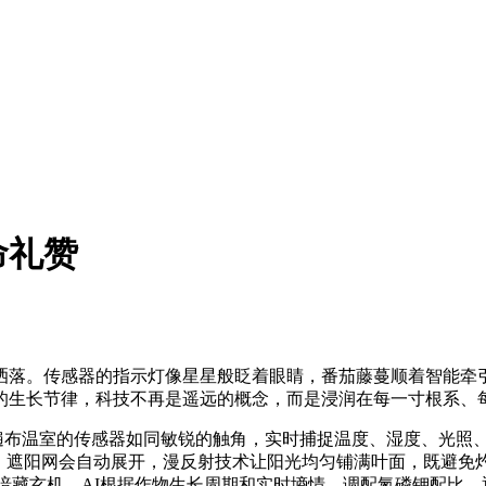
命礼赞
柔洒落。传感器的指示灯像星星般眨着眼睛，番茄藤蔓顺着智能牵
的生长节律，科技不再是遥远的概念，而是浸润在每一寸根系、
。遍布温室的传感器如同敏锐的触角，实时捕捉温度、湿度、光照、
，遮阳网会自动展开，漫反射技术让阳光均匀铺满叶面，既避免
是暗藏玄机，AI根据作物生长周期和实时墒情，调配氮磷钾配比