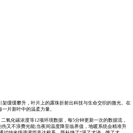
引架缓缓攀升，叶片上的露珠折射出科技与生命交织的微光。在
每一片新叶中的温柔力量。
二氧化碳浓度等12项环境数据，每5分钟更新一次的数据流，
灼伤又不浪费光能;当夜间温度降至临界值，地暖系统会精准升
，通过纳米级滴灌管直达根系，既杜绝了“渴了才浇、饿了才