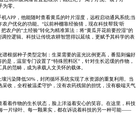
乎为零。
机APP，他能随时查看黄瓜的叶片湿度，远程启动通风系统;当
农户优化的功能。“以前种棚靠经验猜，现在科技帮我‘听
把农户的“土经验”转化为精准算法：将“黄瓜开花前要控湿”的
”的智能调控逻辑。科技让传统农耕智慧得以延续，更赋予其科学的表
光谱根据种子类型定制：生菜需要的蓝光比例更高，番茄则偏好
的是，温室专门设置了“特殊照料区”，针对生长迟缓的作物，
工具的范畴，成为承载人文关怀的载体。
壤污染降低50%，封闭循环系统实现了水资源的重复利用。当
熟采收，全程被温柔守护，没有农药残留的担忧，没有极端天气
查看着作物的生长状态，脸上洋溢着安心的笑容。在这里，科技
的每一片绿叶、每一颗果实，都在诉说着科技的另一种可能——