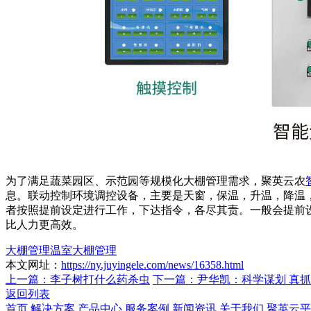
为了满足蔬菜园区、示范园等规模化大棚管理需求，聚英云农
息。联动控制环境调控设备，主要是天窗，保温，升温，降温
者按照提前设定进行工作，下达指令，各尽其责。一般会提前
比人力更高效。
大棚管理
温室大棚管理
本文网址：
https://ny.juyingele.com/news/16358.html
上一篇：李子树打什么药杀虫
下一篇：尹华凯：科学谋划 真
返回列表
首页
解决方案
产品中心
服务案例
新闻资讯
关于我们
聚英云平