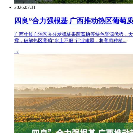
2026.07.31
四良”合力强根基 广西推动热区葡萄
广西壮族自治区充分发挥林果蔬畜糖等特色资源优势，大
撑，破解热区葡萄“水土不服”行业难题，将葡萄种植...
→